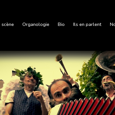
 scène
Organologie
Bio
Ils en parlent
No