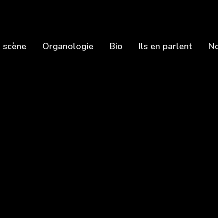
 scène
Organologie
Bio
Ils en parlent
No